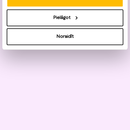
Pielāgot
Noraidīt