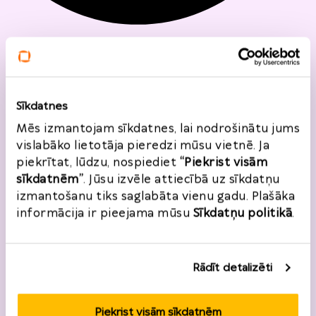
Atgriešanas
pakalpojums
Sīkdatnes
Mēs izmantojam sīkdatnes, lai nodrošinātu jums
Veikali
vislabāko lietotāja pieredzi mūsu vietnē. Ja
piekrītat, lūdzu, nospiediet
“Piekrist visām
Zīmoli, kas piedāvā OMNIVA atgriešanas
sīkdatnēm”
. Jūsu izvēle attiecībā uz sīkdatņu
pakalpojumu. Lai atgrieztu preci, spied uz veikala
izmantošanu tiks saglabāta vienu gadu. Plašāka
logo.
informācija ir pieejama mūsu
Sīkdatņu politikā
.
Rādīt detalizēti
Piekrist visām sīkdatnēm