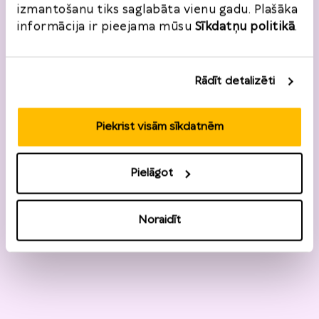
izmantošanu tiks saglabāta vienu gadu. Plašāka
informācija ir pieejama mūsu
Sīkdatņu politikā
.
Rādīt detalizēti
Piekrist visām sīkdatnēm
Pielāgot
Noraidīt