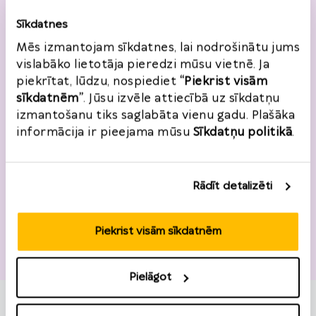
Sīkdatnes
Vēlos reģistrēties
Mēs izmantojam sīkdatnes, lai nodrošinātu jums
vislabāko lietotāja pieredzi mūsu vietnē. Ja
piekrītat, lūdzu, nospiediet
“Piekrist visām
sīkdatnēm”
. Jūsu izvēle attiecībā uz sīkdatņu
Atgriešanas informācija
izmantošanu tiks saglabāta vienu gadu. Plašāka
informācija ir pieejama mūsu
Sīkdatņu politikā
.
Pasūtījuma numurs
*
Rādīt detalizēti
*
Preces
Piekrist visām sīkdatnēm
Pievienot preci
Pielāgot