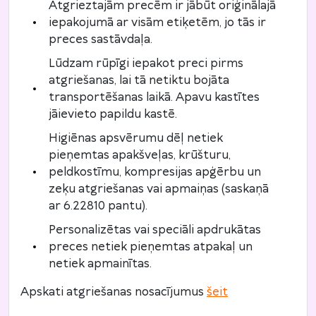
Atgrieztajām precēm ir jābūt oriģinālajā
iepakojumā ar visām etiķetēm, jo tās ir
preces sastāvdaļa.
Lūdzam rūpīgi iepakot preci pirms
atgriešanas, lai tā netiktu bojāta
transportēšanas laikā. Apavu kastītes
jāievieto papildu kastē.
Higiēnas apsvērumu dēļ netiek
pieņemtas apakšveļas, krūšturu,
peldkostīmu, kompresijas apģērbu un
zeķu atgriešanas vai apmaiņas (saskaņā
ar 6.22810 pantu).
Personalizētas vai speciāli apdrukātas
preces netiek pieņemtas atpakaļ un
netiek apmainītas.
Apskati atgriešanas nosacījumus
šeit