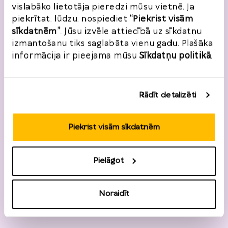
vislabāko lietotāja pieredzi mūsu vietnē. Ja
piekrītat, lūdzu, nospiediet
“Piekrist visām
sīkdatnēm”
. Jūsu izvēle attiecībā uz sīkdatņu
izmantošanu tiks saglabāta vienu gadu. Plašāka
informācija ir pieejama mūsu
Sīkdatņu politikā
.
Rādīt detalizēti
Piekrist visām sīkdatnēm
Pielāgot
Noraidīt