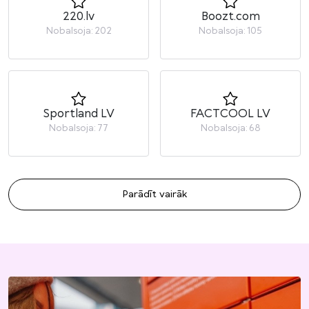
220.lv
Boozt.com
Nobalsoja: 202
Nobalsoja: 105
Sportland LV
FACTCOOL LV
Nobalsoja: 77
Nobalsoja: 68
Parādīt vairāk