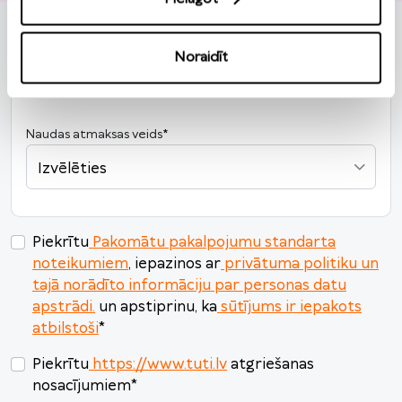
3
4
5
6
7
8
9
Pievienot preci
10
11
12
13
14
15
16
Noraidīt
17
18
19
20
21
22
23
24
25
26
27
28
29
30
Naudas atmaksas veids
*
31
1
2
3
4
5
6
Izvēlēties
Šodien
Nodzēst
Aizvērt
Piekrītu
Pakomātu pakalpojumu standarta
noteikumiem
, iepazinos ar
privātuma politiku un
tajā norādīto informāciju par personas datu
apstrādi.
un apstiprinu, ka
sūtījums ir iepakots
atbilstoši
*
Piekrītu
https://www.tuti.lv
atgriešanas
nosacījumiem
*