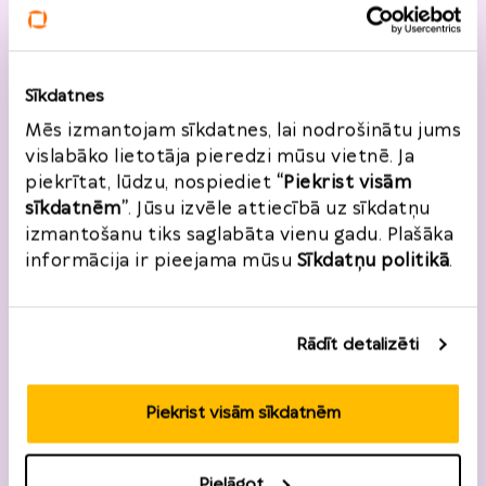
Pilsēta
*
Sīkdatnes
Pasta indekss
*
Mēs izmantojam sīkdatnes, lai nodrošinātu jums
vislabāko lietotāja pieredzi mūsu vietnē. Ja
piekrītat, lūdzu, nospiediet
“Piekrist visām
sīkdatnēm”
. Jūsu izvēle attiecībā uz sīkdatņu
izmantošanu tiks saglabāta vienu gadu. Plašāka
informācija ir pieejama mūsu
Sīkdatņu politikā
.
Atgriešanas informācija
Pasūtījuma numurs
*
Pasūtījuma datums
*
Rādīt detalizēti
Piekrist visām sīkdatnēm
2026
*
Preces
P
O
T
C
Pk.
S
Sv.
27
28
29
30
31
1
2
Pielāgot