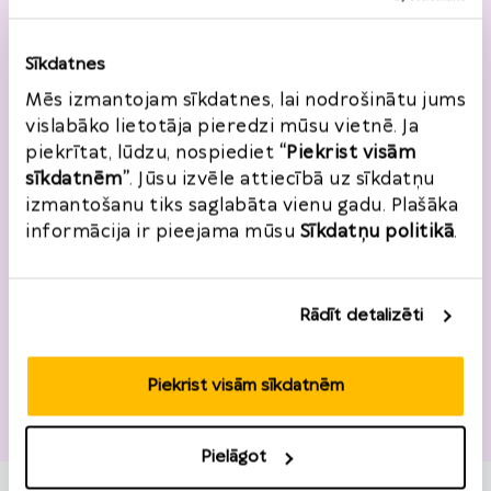
Pasta indekss
*
Sīkdatnes
Mēs izmantojam sīkdatnes, lai nodrošinātu jums
vislabāko lietotāja pieredzi mūsu vietnē. Ja
piekrītat, lūdzu, nospiediet
“Piekrist visām
sīkdatnēm”
. Jūsu izvēle attiecībā uz sīkdatņu
izmantošanu tiks saglabāta vienu gadu. Plašāka
Atgriešanas informācija
informācija ir pieejama mūsu
Sīkdatņu politikā
.
Pasūtījuma numurs
*
Pasūtījuma datums
*
Rādīt detalizēti
2026
*
Piekrist visām sīkdatnēm
Preces
P
O
T
C
Pk.
S
Sv.
27
28
29
30
31
1
2
Pielāgot
3
4
5
6
7
8
9
Pievienot preci