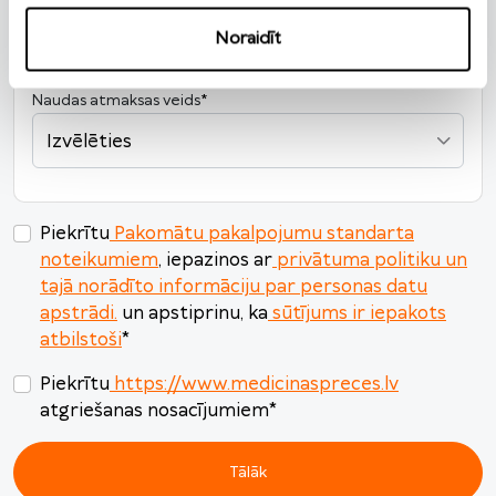
10
11
12
13
14
15
16
Noraidīt
17
18
19
20
21
22
23
24
25
26
27
28
29
30
Naudas atmaksas veids
*
31
1
2
3
4
5
6
Izvēlēties
Šodien
Nodzēst
Aizvērt
Piekrītu
Pakomātu pakalpojumu standarta
noteikumiem
, iepazinos ar
privātuma politiku un
tajā norādīto informāciju par personas datu
apstrādi.
un apstiprinu, ka
sūtījums ir iepakots
atbilstoši
*
Piekrītu
https://www.medicinaspreces.lv
atgriešanas nosacījumiem
*
Tālāk