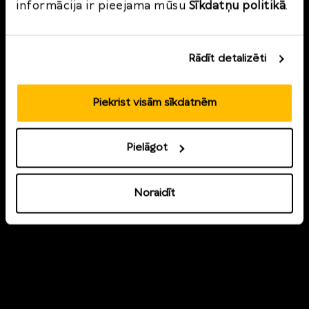
informācija ir pieejama mūsu
Sīkdatņu politikā
.
nopirkto preci.
Pieteikties
Rādīt detalizēti
Piekrist visām sīkdatnēm
Pielāgot
Noraidīt