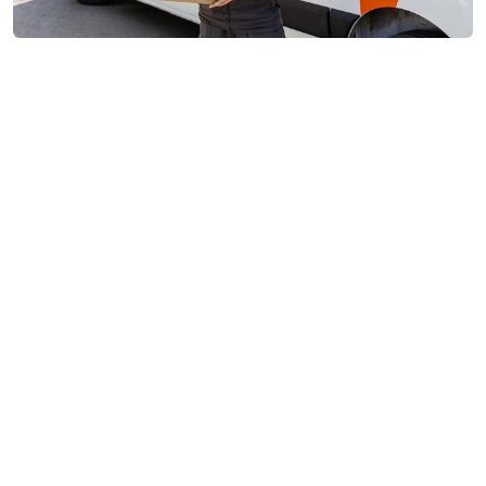
Jūsu pircēju ieguvumi
Ātra un vienkārša preču atgriešana
Nav jāsazinās ar veikalu
Preču atgriešana, 24/7