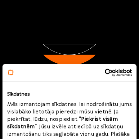
Atgriešanas
Sīkdatnes
pakalpojums
Mēs izmantojam sīkdatnes, lai nodrošinātu jums
vislabāko lietotāja pieredzi mūsu vietnē. Ja
Pievienojiet savu veikalu
piekrītat, lūdzu, nospiediet
“Piekrist visām
sīkdatnēm”
. Jūsu izvēle attiecībā uz sīkdatņu
Kļūstiet par mūsu sadarbības partneri un
izmantošanu tiks saglabāta vienu gadu. Plašāka
piedāvājiet saviem klientiem ērti un ātri atgriezt