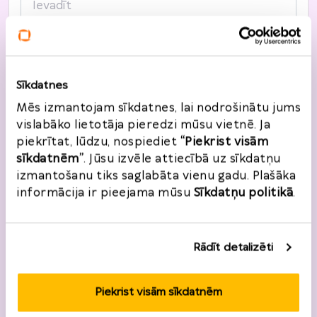
Pilsēta
*
Sīkdatnes
Mēs izmantojam sīkdatnes, lai nodrošinātu jums
Pasta indekss
*
vislabāko lietotāja pieredzi mūsu vietnē. Ja
piekrītat, lūdzu, nospiediet
“Piekrist visām
sīkdatnēm”
. Jūsu izvēle attiecībā uz sīkdatņu
izmantošanu tiks saglabāta vienu gadu. Plašāka
informācija ir pieejama mūsu
Sīkdatņu politikā
.
Atgriešanas informācija
Rādīt detalizēti
Pasūtījuma numurs
*
Pasūtījuma datums
*
Piekrist visām sīkdatnēm