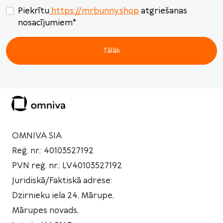
Piekrītu
https://mrbunny.shop
atgriešanas
nosacījumiem
*
Tālāk
OMNIVA SIA
Reģ. nr.: 40103527192
PVN reģ. nr.: LV40103527192
Juridiskā/Faktiskā adrese:
Dzirnieku iela 24, Mārupe,
Mārupes novads,