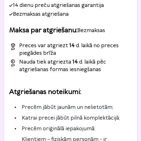
14 dienu preču atgriešanas garantija
Bezmaksas atgriešana
Maksa par atgriešanu
:
Bezmaksas
Preces var atgriezt
14
d. laikā no preces
piegādes brīža
Nauda tiek atgriezta
14
d. laikā pēc
atgriešanas formas iesniegšanas
Atgriešanas noteikumi
:
Precēm jābūt jaunām un nelietotām;
Katrai precei jābūt pilnā komplektācijā;
Precēm oriģinālā iepakojumā:
Klientiem – fiziskām personām - ir